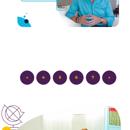
«
4
5
6
7
»