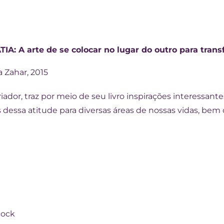
TIA:
A arte de se colocar no lugar do outro para tra
a Zahar, 2015
oriador, traz por meio de seu livro inspirações interessan
s dessa atitude para diversas áreas de nossas vidas, be
l
cock