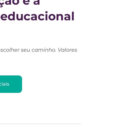
ção e a
 educacional
escolher seu caminho. Valores
iais