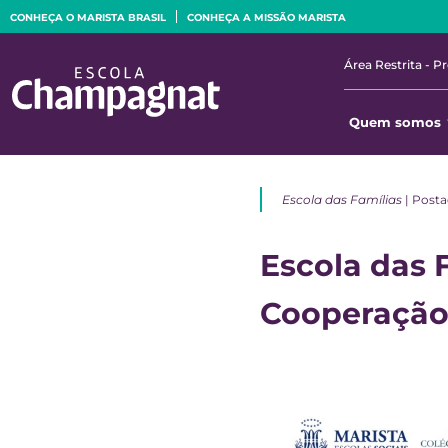
CONHEÇA O MARISTA BRASIL
CONHEÇA A MISSÃO MARISTA
Área Restrita - P
Quem somos
Escola das Famílias
| Posta
Escola das 
Cooperaçã