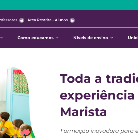
rofessores
Área Restrita - Alunos
Como educamos
Níveis de ensino
Unid
Toda a tradi
experiência
Marista
Formação inovadora para 