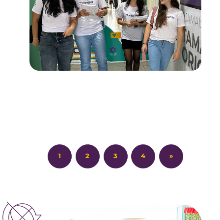
1
2
3
4
»