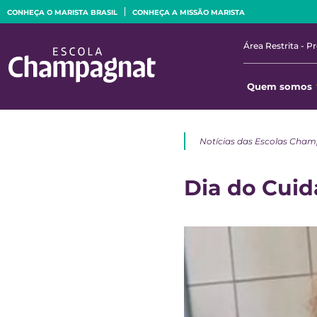
CONHEÇA O MARISTA BRASIL
CONHEÇA A MISSÃO MARISTA
Área Restrita - P
Quem somos
Notícias das Escolas Cha
Dia do Cuid