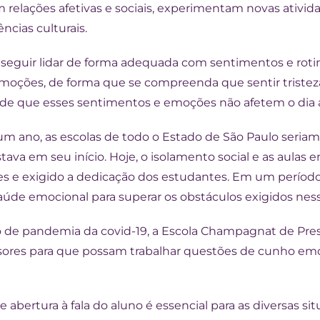
am relações afetivas e sociais, experimentam novas ati
ncias culturais.
seguir lidar de forma adequada com sentimentos e rotin
emoções, de forma que se compreenda que sentir tristeza
de que esses sentimentos e emoções não afetem o dia a
 ano, as escolas de todo o Estado de São Paulo seriam
va em seu início. Hoje, o isolamento social e as aulas 
s e exigido a dedicação dos estudantes. Em um período d
úde emocional para superar os obstáculos exigidos nessa
o de pandemia da covid-19, a Escola Champagnat de Pr
sores para que possam trabalhar questões de cunho emo
e abertura à fala do aluno é essencial para as diversas si